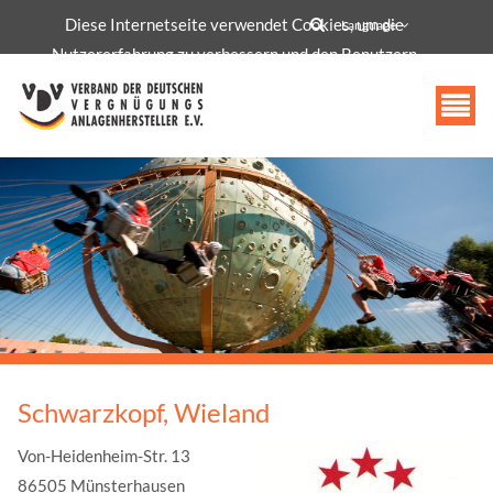
Diese Internetseite verwendet Cookies, um die
info@vdv-freizeittechnologie.de
Language
Nutzererfahrung zu verbessern und den Benutzern
bestimmte Dienste und Funktionen bereitzustellen.
Akzeptieren
Schwarzkopf, Wieland
Von-Heidenheim-Str. 13
86505 Münsterhausen