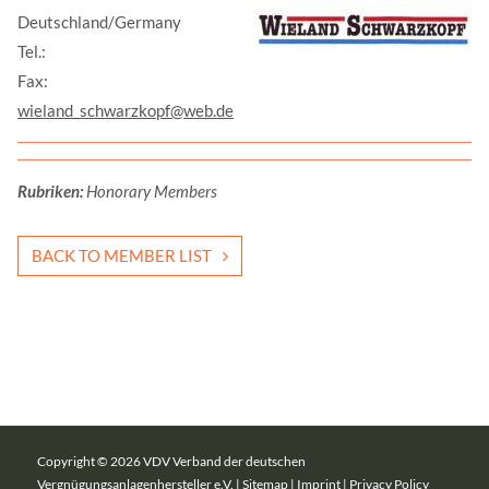
Deutschland/Germany
Tel.:
Fax:
wieland_schwarzkopf@web.de
Rubriken:
Honorary Members
BACK TO MEMBER LIST
Copyright © 2026 VDV Verband der deutschen
Vergnügungsanlagenhersteller e.V. |
Sitemap
|
Imprint
|
Privacy Policy