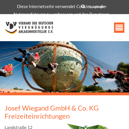
Diese Internetseite verwendet Cookies, um die
info@vdv-freizeittechnologie.de
Language
Nutzererfahrung zu verbessern und den Benutzern
bestimmte Dienste und Funktionen bereitzustellen.
Akzeptieren
Josef Wiegand GmbH & Co. KG
Freizeiteinrichtungen
Landstraße 12