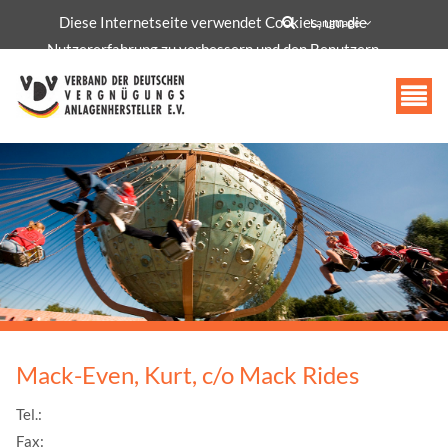
Diese Internetseite verwendet Cookies, um die
info@vdv-freizeittechnologie.de
Language
Nutzererfahrung zu verbessern und den Benutzern
bestimmte Dienste und Funktionen bereitzustellen.
Akzeptieren
Mack-Even, Kurt, c/o Mack Rides
Tel.:
Fax: