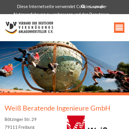
Diese Internetseite verwendet Cookies, um die
info@vdv-freizeittechnologie.de
Language
Nutzererfahrung zu verbessern und den Benutzern
bestimmte Dienste und Funktionen bereitzustellen.
Akzeptieren
Weiß Beratende Ingenieure GmbH
Bötzinger Str. 29
79111 Freiburg