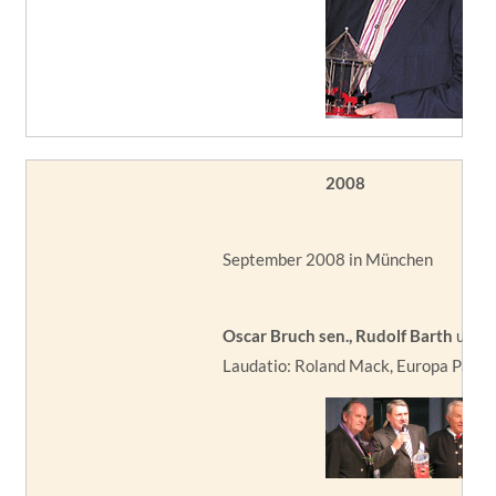
2008
September 2008 in München
Oscar Bruch sen., Rudolf Barth
und
F
Laudatio: Roland Mack, Europa Park