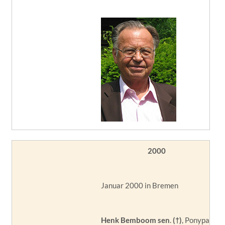
2000
Januar 2000 in Bremen
Henk Bemboom sen
.
(†)
, Ponypark S