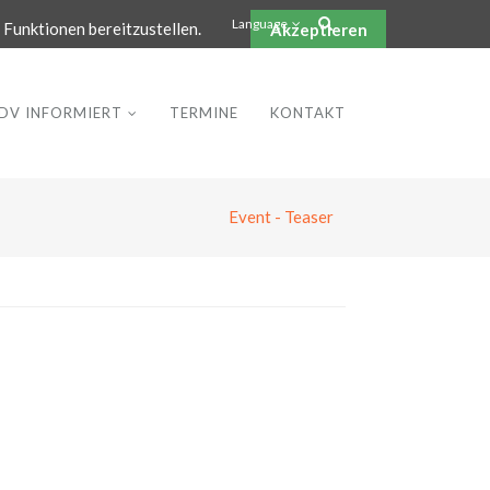
info@vdv-freizeittechnologie.de
Language
Funktionen bereitzustellen.
Akzeptieren
DV INFORMIERT
TERMINE
KONTAKT
Event - Teaser