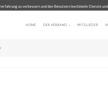
rerfahrung zu verbessern und den Benutzern bestimmte Dienste und 
HOME
DER VERBAND
MITGLIEDER
V
r