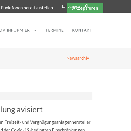
info@vdv-freizeittechnologie.de
Language
Funktionen bereitzustellen.
Akzeptieren
DV INFORMIERT
TERMINE
KONTAKT
Newsarchiv
ung avisiert
en Freizeit- und Vergnügungsanlagenhersteller
rund der Covid-19-bedingten Einschränkungen