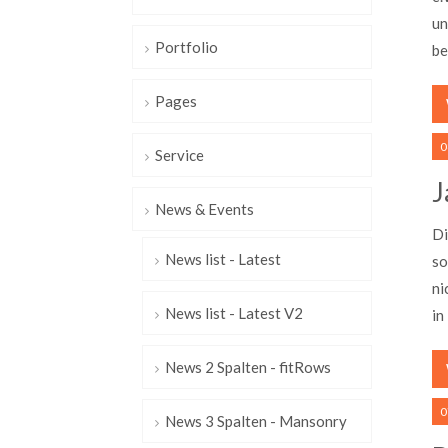
un
Portfolio
be
Pages
0
Service
J
News & Events
Di
News list - Latest
so
ni
News list - Latest V2
in
News 2 Spalten - fitRows
0
News 3 Spalten - Mansonry