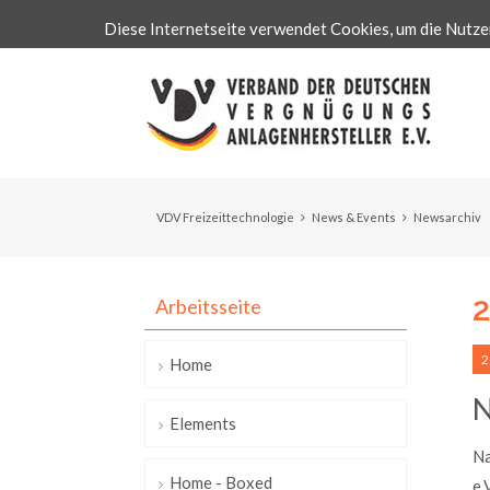
Diese Internetseite verwendet Cookies, um die Nutze
VDV Freizeittechnologie
News & Events
Newsarchiv
Arbeitsseite
2
Home
N
Elements
Na
Home - Boxed
e.