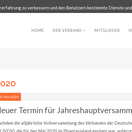
rerfahrung zu verbessern und den Benutzern bestimmte Dienste und 
HOME
DER VERBAND
MITGLIEDER
V
2020
0.
Nov
2020
euer Termin für Jahreshauptversamml
chdem die alljährliche Vollversammlung des Verbandes der Deutsch
V. (VDV), die für den Mai 2020 im Phantasialand geplant war, aufg